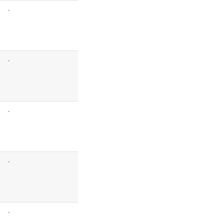
-
-
-
-
-