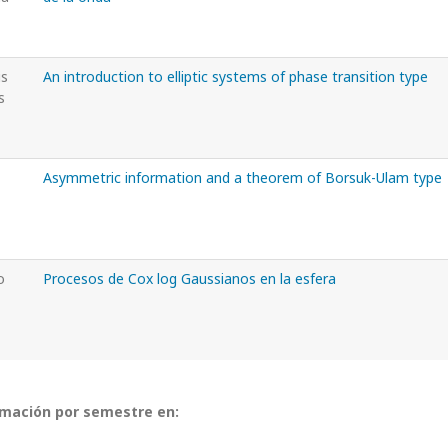
is
An introduction to elliptic systems of phase transition type
s
Asymmetric information and a theorem of Borsuk-Ulam type
o
Procesos de Cox log Gaussianos en la esfera
amación por semestre en: