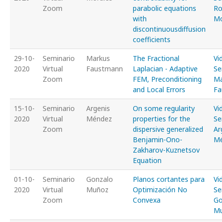
Zoom
parabolic equations
Ro
with
Mo
discontinuousdiffusion
coefficients
29-10-
Seminario
Markus
The Fractional
Vi
2020
Virtual
Faustmann
Laplacian - Adaptive
Se
Zoom
FEM, Preconditioning
Ma
and Local Errors
Fa
15-10-
Seminario
Argenis
On some regularity
Vi
2020
Virtual
Méndez
properties for the
Se
Zoom
dispersive generalized
Ar
Benjamin-Ono-
M
Zakharov-Kuznetsov
Equation
01-10-
Seminario
Gonzalo
Planos cortantes para
Vi
2020
Virtual
Muñoz
Optimización No
Se
Zoom
Convexa
Go
M