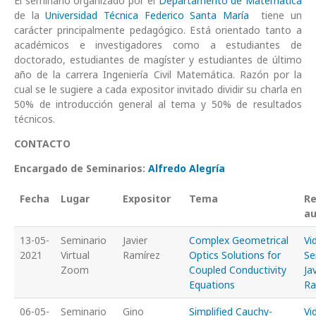
El seminario organizado por el
Departamento de Matemática
de la
Universidad Técnica Federico Santa María
tiene un
carácter principalmente pedagógico. Está orientado tanto a
académicos e investigadores como a estudiantes de
doctorado,
estudiantes de
magíster y estudiantes de último
año de la carrera Ingeniería Civil Matemática. Razón por la
cual se le sugiere a cada expositor invitado dividir su charla en
50% de introducción general al tema y 50% de resultados
técnicos.
CONTACTO
Encargado de Seminarios:
Alfredo Alegría
Fecha
Lugar
Expositor
Tema
Re
au
13-05-
Seminario
Javier
Complex Geometrical
Vi
2021
Virtual
Ramírez
Optics Solutions for
Se
Zoom
Coupled Conductivity
Ja
Equations
Ra
06-05-
Seminario
Gino
Simplified Cauchy-
Vi