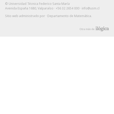
© Universidad Técnica Federico Santa María
Avenida España 1680, Valparaíso · +56 32 2654 000 ·
info@usm.cl
Sitio web administrado por
· Departamento de Matemática
.