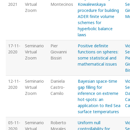
2021
Virtual
Montecinos
Kowalewskaya
Se
Zoom
procedure for building
Gi
ADER finite volume
Mo
schemes for
hyperbolic balance
laws
17-11-
Seminario
Pier
Positive definite
Vi
2020
Virtual
Giovanni
functions on spheres:
Se
Zoom
Bissiri
some statistical and
Pi
mathematical issues
Gi
Bis
12-11-
Seminario
Daniela
Bayesian space-time
Vi
2020
Virtual
Castro-
gap filling for
Se
Zoom
Camilo
inference on extreme
Da
hot-spots: an
Ca
application to Red Sea
Ca
surface temperatures
05-11-
Seminario
Roberto
Uniform null
Vi
2020
Virtual
Morales
controllability for
Se