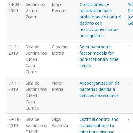
24-09-
Seminario
Jorge
Condiciones de
Vi
2020
Virtual
Becerril
optimalidad para
Se
Zoom
problemas de control
Jo
óptimo con
Be
restricciones mixtas
no regulares
21-11-
Sala de
Giovanni
Semi-parametric
-
2019
Seminarios
Motta
factor models for
DMAT,
non-stationary time
Casa
series
Central
07-11-
Sala de
Víctor
Autoorganización de
-
2019
Seminarios
Breña
bacterias debida a
DMAT,
señales moleculares
Casa
Central
29-10-
Sala de
Olga
Optimal control and
-
2019
Seminarios
Vasilieva
its applications to
DMAT,
infectious disease