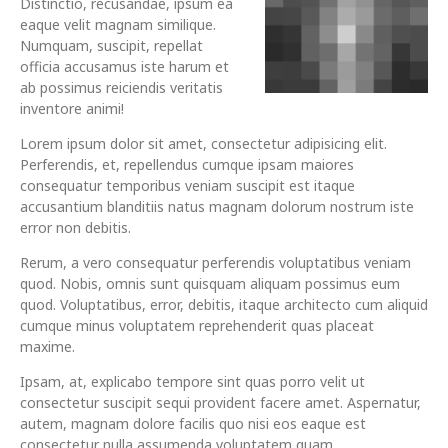
Distinctio, recusandae, ipsum ea
eaque velit magnam similique.
Numquam, suscipit, repellat
officia accusamus iste harum et
ab possimus reiciendis veritatis
inventore animi!
Lorem ipsum dolor sit amet, consectetur adipisicing elit.
Perferendis, et, repellendus cumque ipsam maiores
consequatur temporibus veniam suscipit est itaque
accusantium blanditiis natus magnam dolorum nostrum iste
error non debitis.
Rerum, a vero consequatur perferendis voluptatibus veniam
quod. Nobis, omnis sunt quisquam aliquam possimus eum
quod. Voluptatibus, error, debitis, itaque architecto cum aliquid
cumque minus voluptatem reprehenderit quas placeat
maxime.
Ipsam, at, explicabo tempore sint quas porro velit ut
consectetur suscipit sequi provident facere amet. Aspernatur,
autem, magnam dolore facilis quo nisi eos eaque est
consectetur nulla assumenda voluptatem quam.