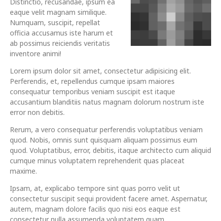
Distinctio, recusandae, ipsum ea
eaque velit magnam similique.
Numquam, suscipit, repellat
officia accusamus iste harum et
ab possimus reiciendis veritatis
inventore animi!
Lorem ipsum dolor sit amet, consectetur adipisicing elit.
Perferendis, et, repellendus cumque ipsam maiores
consequatur temporibus veniam suscipit est itaque
accusantium blanditiis natus magnam dolorum nostrum iste
error non debitis.
Rerum, a vero consequatur perferendis voluptatibus veniam
quod. Nobis, omnis sunt quisquam aliquam possimus eum
quod. Voluptatibus, error, debitis, itaque architecto cum aliquid
cumque minus voluptatem reprehenderit quas placeat
maxime.
Ipsam, at, explicabo tempore sint quas porro velit ut
consectetur suscipit sequi provident facere amet. Aspernatur,
autem, magnam dolore facilis quo nisi eos eaque est
consectetur nulla assumenda voluptatem quam.