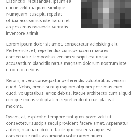
Distinctio, recusandae, ipsum ea
eaque velit magnam similique.
Numquam, suscipit, repellat
officia accusamus iste harum et
ab possimus reiciendis veritatis
inventore animi!
Lorem ipsum dolor sit amet, consectetur adipisicing elit.
Perferendis, et, repellendus cumque ipsam maiores
consequatur temporibus veniam suscipit est itaque
accusantium blanditiis natus magnam dolorum nostrum iste
error non debitis.
Rerum, a vero consequatur perferendis voluptatibus veniam
quod. Nobis, omnis sunt quisquam aliquam possimus eum
quod. Voluptatibus, error, debitis, itaque architecto cum aliquid
cumque minus voluptatem reprehenderit quas placeat
maxime.
Ipsam, at, explicabo tempore sint quas porro velit ut
consectetur suscipit sequi provident facere amet. Aspernatur,
autem, magnam dolore facilis quo nisi eos eaque est
consectetur nulla assumenda voluptatem quam.