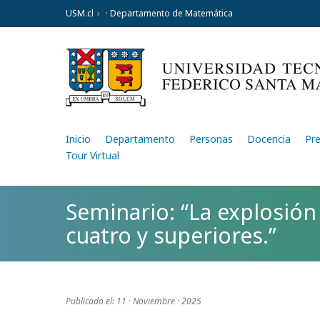
USM.cl
· Departamento de Matemática
Inicio
Departamento
Personas
Docencia
Pr
Tour Virtual
Seminario: “La explosión
cuatro y superiores.”
Publicado el: 11 · Noviembre · 2025