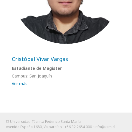
Cristóbal Vivar Vargas
Estudiante de Magíster
Campus: San Joaquín
Ver más
© Universidad Técnica Federico Santa María
Avenida España 1680, Valparaíso · +56 32 2654 000 ·
info@usm.cl