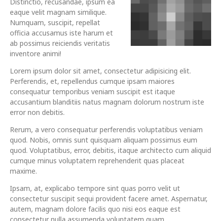
Distinctio, recusandae, ipsum ea
eaque velit magnam similique.
Numquam, suscipit, repellat
officia accusamus iste harum et
ab possimus reiciendis veritatis
inventore animi!
Lorem ipsum dolor sit amet, consectetur adipisicing elit.
Perferendis, et, repellendus cumque ipsam maiores
consequatur temporibus veniam suscipit est itaque
accusantium blanditiis natus magnam dolorum nostrum iste
error non debitis.
Rerum, a vero consequatur perferendis voluptatibus veniam
quod. Nobis, omnis sunt quisquam aliquam possimus eum
quod. Voluptatibus, error, debitis, itaque architecto cum aliquid
cumque minus voluptatem reprehenderit quas placeat
maxime.
Ipsam, at, explicabo tempore sint quas porro velit ut
consectetur suscipit sequi provident facere amet. Aspernatur,
autem, magnam dolore facilis quo nisi eos eaque est
consectetur nulla assumenda voluptatem quam.