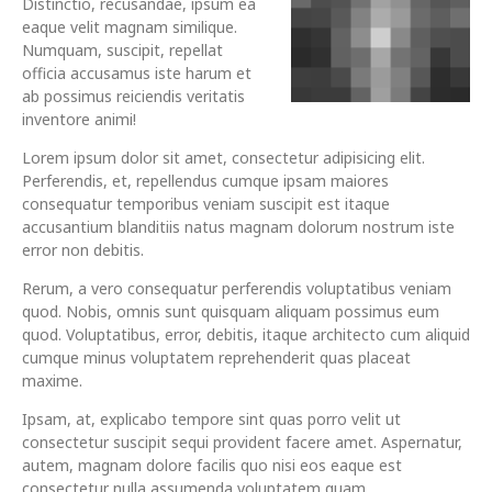
Distinctio, recusandae, ipsum ea
eaque velit magnam similique.
Numquam, suscipit, repellat
officia accusamus iste harum et
ab possimus reiciendis veritatis
inventore animi!
Lorem ipsum dolor sit amet, consectetur adipisicing elit.
Perferendis, et, repellendus cumque ipsam maiores
consequatur temporibus veniam suscipit est itaque
accusantium blanditiis natus magnam dolorum nostrum iste
error non debitis.
Rerum, a vero consequatur perferendis voluptatibus veniam
quod. Nobis, omnis sunt quisquam aliquam possimus eum
quod. Voluptatibus, error, debitis, itaque architecto cum aliquid
cumque minus voluptatem reprehenderit quas placeat
maxime.
Ipsam, at, explicabo tempore sint quas porro velit ut
consectetur suscipit sequi provident facere amet. Aspernatur,
autem, magnam dolore facilis quo nisi eos eaque est
consectetur nulla assumenda voluptatem quam.