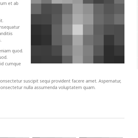
rum et ab
t.
onsequatur
nditiis
.
eniam quod.
uod.
quid cumque
.
consectetur suscipit sequi provident facere amet. Aspernatur,
 consectetur nulla assumenda voluptatem quam.