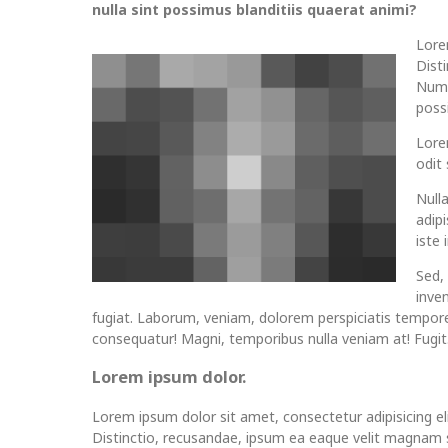
nulla sint possimus blanditiis quaerat animi?
Lore
Dist
Numq
possi
Lorem
odit
Null
adip
iste
Sed,
inve
fugiat. Laborum, veniam, dolorem perspiciatis tempor
consequatur! Magni, temporibus nulla veniam at! Fugit
Lorem ipsum dolor.
Lorem ipsum dolor sit amet, consectetur adipisicing eli
Distinctio, recusandae, ipsum ea eaque velit magnam s