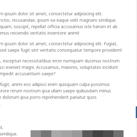
m ipsum dolor sit amet, consectetur adipisicing elit.
inctio, recusandae, ipsum ea eaque velit magnam similique.
uam, suscipit, repellat officia accusamus iste harum et ab
mus reiciendis veritatis inventore animi!
 ipsum dolor sit amet, consectetur adipisicing elit. Fugiat,
 sed saepe fugit sint veritatis consequatur tempore provident!
a, excepturi necessitatibus error numquam ducimus nostrum
isci eveniet magni. Accusamus, maiores, voluptates incidunt
 impedit accusantium saepe?
 fugit, animi eos adipisci enim quisquam culpa possimus
ntore rerum nostrum ipsa ullam saepe quibusdam minus
e dolorum ipsa porro reprehenderit pariatur quos
.
t.
imilique.