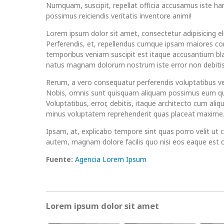
Numquam, suscipit, repellat officia accusamus iste ha
possimus reiciendis veritatis inventore animi!
Lorem ipsum dolor sit amet, consectetur adipisicing eli
Perferendis, et, repellendus cumque ipsam maiores c
temporibus veniam suscipit est itaque accusantium bla
natus magnam dolorum nostrum iste error non debitis
Rerum, a vero consequatur perferendis voluptatibus v
Nobis, omnis sunt quisquam aliquam possimus eum q
Voluptatibus, error, debitis, itaque architecto cum ali
minus voluptatem reprehenderit quas placeat maxime
Ipsam, at, explicabo tempore sint quas porro velit ut 
autem, magnam dolore facilis quo nisi eos eaque est
Fuente:
Agencia Lorem Ipsum
Lorem ipsum dolor sit amet