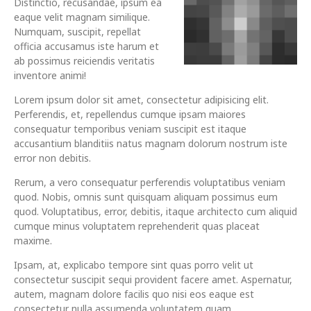
Distinctio, recusandae, ipsum ea
eaque velit magnam similique.
Numquam, suscipit, repellat
officia accusamus iste harum et
ab possimus reiciendis veritatis
inventore animi!
Lorem ipsum dolor sit amet, consectetur adipisicing elit.
Perferendis, et, repellendus cumque ipsam maiores
consequatur temporibus veniam suscipit est itaque
accusantium blanditiis natus magnam dolorum nostrum iste
error non debitis.
Rerum, a vero consequatur perferendis voluptatibus veniam
quod. Nobis, omnis sunt quisquam aliquam possimus eum
quod. Voluptatibus, error, debitis, itaque architecto cum aliquid
cumque minus voluptatem reprehenderit quas placeat
maxime.
Ipsam, at, explicabo tempore sint quas porro velit ut
consectetur suscipit sequi provident facere amet. Aspernatur,
autem, magnam dolore facilis quo nisi eos eaque est
consectetur nulla assumenda voluptatem quam.