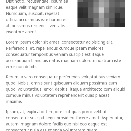
Distinctio, recusandae, ipsum ea
eaque velit magnam similique.
Numquam, suscipit, repellat
officia accusamus iste harum et
ab possimus reiciendis veritatis
inventore animi!
Lorem ipsum dolor sit amet, consectetur adipisicing elit.
Perferendis, et, repellendus cumque ipsam maiores
consequatur temporibus veniam suscipit est itaque
accusantium blanditiis natus magnam dolorum nostrum iste
error non debitis.
Rerum, a vero consequatur perferendis voluptatibus veniam
quod. Nobis, omnis sunt quisquam aliquam possimus eum
quod. Voluptatibus, error, debitis, itaque architecto cum aliquid
cumque minus voluptatem reprehenderit quas placeat
maxime.
Ipsam, at, explicabo tempore sint quas porro velit ut
consectetur suscipit sequi provident facere amet. Aspernatur,
autem, magnam dolore facilis quo nisi eos eaque est
consectetur nulla assumenda voluptatem quam.