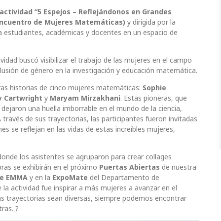
 actividad “5 Espejos – Reflejándonos en Grandes
ncuentro de Mujeres Matemáticas)
y dirigida por la
 a estudiantes, académicas y docentes en un espacio de
vidad buscó visibilizar el trabajo de las mujeres en el campo
clusión de género en la investigación y educación matemática.
oras historias de cinco mujeres matemáticas:
Sophie
 Cartwright
y
Maryam Mirzakhani
. Estas pioneras, que
dejaron una huella imborrable en el mundo de la ciencia,
ravés de sus trayectorias, las participantes fueron invitadas
s se reflejan en las vidas de estas increíbles mujeres,
 donde los asistentes se agruparon para crear collages
ras se exhibirán en el próximo
Puertas Abiertas
de nuestra
de EMMA
y en la
ExpoMate
del Departamento de
la actividad fue inspirar a más mujeres a avanzar en el
s trayectorias sean diversas, siempre podemos encontrar
ras. ?