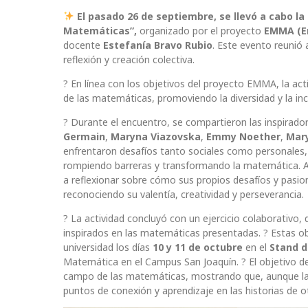
El pasado 26 de septiembre, se llevó a cabo la
Matemáticas”,
organizado por el proyecto
EMMA (E
docente
Estefanía Bravo Rubio
. Este evento reunió
reflexión y creación colectiva.
? En línea con los objetivos del proyecto EMMA, la acti
de las matemáticas, promoviendo la diversidad y la in
? Durante el encuentro, se compartieron las inspirad
Germain
,
Maryna Viazovska
,
Emmy Noether
,
Mary
enfrentaron desafíos tanto sociales como personales, 
rompiendo barreras y transformando la matemática. A t
a reflexionar sobre cómo sus propios desafíos y pasione
reconociendo su valentía, creatividad y perseverancia.
?️ La actividad concluyó con un ejercicio colaborativo,
inspirados en las matemáticas presentadas. ? Estas ob
universidad los días
10 y 11 de octubre
en el
Stand 
Matemática en el Campus San Joaquín. ? El objetivo de 
campo de las matemáticas, mostrando que, aunque la
puntos de conexión y aprendizaje en las historias de ot