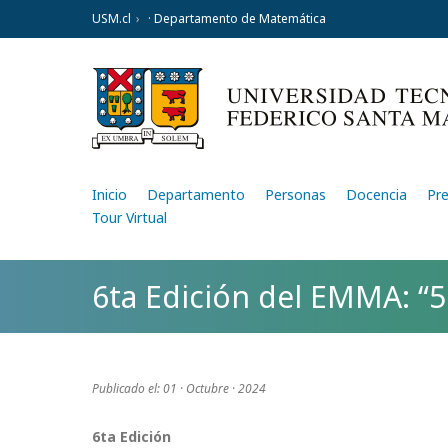
USM.cl
· Departamento de Matemática
Inicio
Departamento
Personas
Docencia
Pr
Tour Virtual
6ta Edición del EMMA: “
Publicado el: 01 · Octubre · 2024
6ta Edición