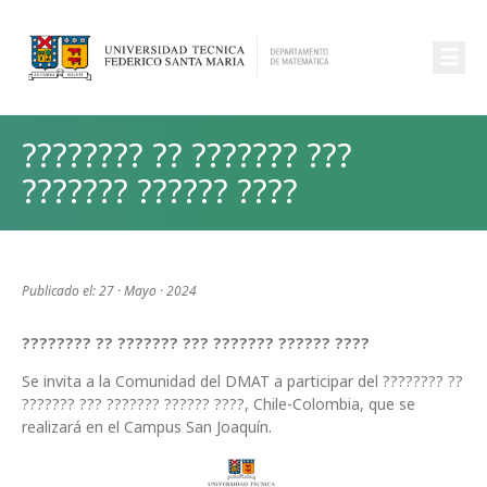
☰
???????? ?? ??????? ???
??????? ?????? ????
Publicado el: 27 · Mayo · 2024
???????? ?? ??????? ??? ??????? ?????? ????
Se invita a la Comunidad del DMAT a participar del ???????? ??
??????? ??? ??????? ?????? ????, Chile-Colombia, que se
realizará en el Campus San Joaquín.