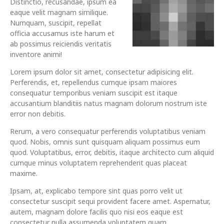
Distinctio, recusandae, ipsum ea
eaque velit magnam similique.
Numquam, suscipit, repellat
officia accusamus iste harum et
ab possimus reiciendis veritatis
inventore animi!
Lorem ipsum dolor sit amet, consectetur adipisicing elit.
Perferendis, et, repellendus cumque ipsam maiores
consequatur temporibus veniam suscipit est itaque
accusantium blanditiis natus magnam dolorum nostrum iste
error non debitis.
Rerum, a vero consequatur perferendis voluptatibus veniam
quod. Nobis, omnis sunt quisquam aliquam possimus eum
quod. Voluptatibus, error, debitis, itaque architecto cum aliquid
cumque minus voluptatem reprehenderit quas placeat
maxime.
Ipsam, at, explicabo tempore sint quas porro velit ut
consectetur suscipit sequi provident facere amet. Aspernatur,
autem, magnam dolore facilis quo nisi eos eaque est
consectetur nulla assumenda voluptatem quam.