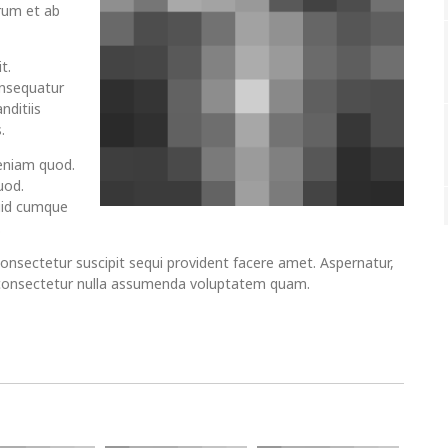
rum et ab
t.
onsequatur
nditiis
.
eniam quod.
uod.
quid cumque
.
consectetur suscipit sequi provident facere amet. Aspernatur,
 consectetur nulla assumenda voluptatem quam.