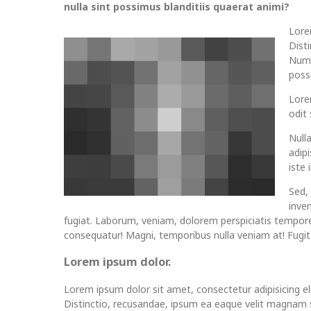
nulla sint possimus blanditiis quaerat animi?
Lore
Dist
Numq
possi
Lorem
odit
Null
adip
iste
Sed,
inve
fugiat. Laborum, veniam, dolorem perspiciatis tempor
consequatur! Magni, temporibus nulla veniam at! Fugit
Lorem ipsum dolor.
Lorem ipsum dolor sit amet, consectetur adipisicing eli
Distinctio, recusandae, ipsum ea eaque velit magnam s