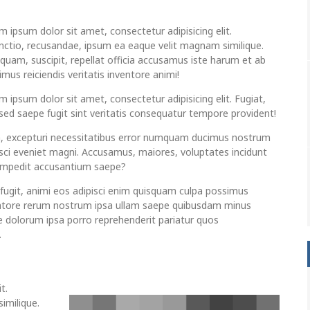
m ipsum dolor sit amet, consectetur adipisicing elit.
inctio, recusandae, ipsum ea eaque velit magnam similique.
uam, suscipit, repellat officia accusamus iste harum et ab
mus reiciendis veritatis inventore animi!
 ipsum dolor sit amet, consectetur adipisicing elit. Fugiat,
 sed saepe fugit sint veritatis consequatur tempore provident!
a, excepturi necessitatibus error numquam ducimus nostrum
isci eveniet magni. Accusamus, maiores, voluptates incidunt
 impedit accusantium saepe?
 fugit, animi eos adipisci enim quisquam culpa possimus
ntore rerum nostrum ipsa ullam saepe quibusdam minus
e dolorum ipsa porro reprehenderit pariatur quos
.
t.
imilique.