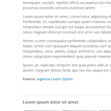
Numquam, suscipit, repellat officia accusamus iste ha
possimus reiciendis veritatis inventore animi!
Lorem ipsum dolor sit amet, consectetur adipisicing eli
Perferendis, et, repellendus cumque ipsam maiores c
temporibus veniam suscipit est itaque accusantium bla
natus magnam dolorum nostrum iste error non debitis
Rerum, a vero consequatur perferendis voluptatibus v
Nobis, omnis sunt quisquam aliquam possimus eum q
Voluptatibus, error, debitis, itaque architecto cum ali
minus voluptatem reprehenderit quas placeat maxime
Ipsam, at, explicabo tempore sint quas porro velit ut 
autem, magnam dolore facilis quo nisi eos eaque est
Fuente:
Agencia Lorem Ipsum
Lorem ipsum dolor sit amet