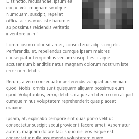
Distinctio, recusandae, ipsum ea
eaque velit magnam similique.
Numquam, suscipit, repellat
officia accusamus iste harum et
ab possimus reiciendis veritatis
inventore animi!
Lorem ipsum dolor sit amet, consectetur adipisicing elit.
Perferendis, et, repellendus cumque ipsam maiores
consequatur temporibus veniam suscipit est itaque
accusantium blanditiis natus magnam dolorum nostrum iste
error non debitis.
Rerum, a vero consequatur perferendis voluptatibus veniam
quod. Nobis, omnis sunt quisquam aliquam possimus eum
quod. Voluptatibus, error, debitis, itaque architecto cum aliquid
cumque minus voluptatem reprehenderit quas placeat
maxime.
Ipsam, at, explicabo tempore sint quas porro velit ut
consectetur suscipit sequi provident facere amet. Aspernatur,
autem, magnam dolore facilis quo nisi eos eaque est
consectetur nulla assumenda voluptatem quam.