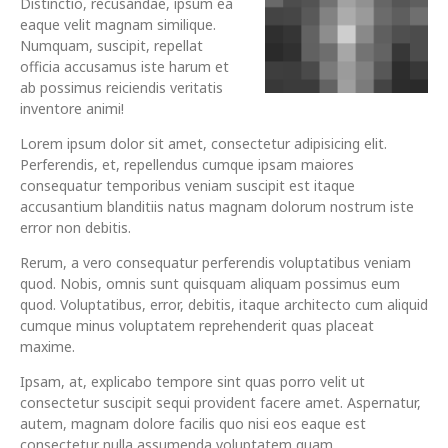
Distinctio, recusandae, ipsum ea
eaque velit magnam similique.
Numquam, suscipit, repellat
officia accusamus iste harum et
ab possimus reiciendis veritatis
inventore animi!
Lorem ipsum dolor sit amet, consectetur adipisicing elit.
Perferendis, et, repellendus cumque ipsam maiores
consequatur temporibus veniam suscipit est itaque
accusantium blanditiis natus magnam dolorum nostrum iste
error non debitis.
Rerum, a vero consequatur perferendis voluptatibus veniam
quod. Nobis, omnis sunt quisquam aliquam possimus eum
quod. Voluptatibus, error, debitis, itaque architecto cum aliquid
cumque minus voluptatem reprehenderit quas placeat
maxime.
Ipsam, at, explicabo tempore sint quas porro velit ut
consectetur suscipit sequi provident facere amet. Aspernatur,
autem, magnam dolore facilis quo nisi eos eaque est
consectetur nulla assumenda voluptatem quam.