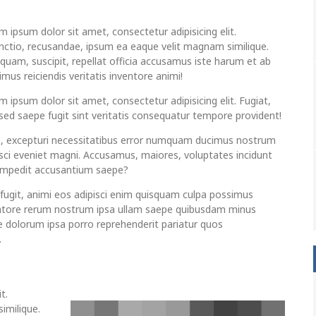
m ipsum dolor sit amet, consectetur adipisicing elit.
inctio, recusandae, ipsum ea eaque velit magnam similique.
uam, suscipit, repellat officia accusamus iste harum et ab
mus reiciendis veritatis inventore animi!
 ipsum dolor sit amet, consectetur adipisicing elit. Fugiat,
 sed saepe fugit sint veritatis consequatur tempore provident!
a, excepturi necessitatibus error numquam ducimus nostrum
isci eveniet magni. Accusamus, maiores, voluptates incidunt
 impedit accusantium saepe?
 fugit, animi eos adipisci enim quisquam culpa possimus
ntore rerum nostrum ipsa ullam saepe quibusdam minus
e dolorum ipsa porro reprehenderit pariatur quos
.
t.
imilique.