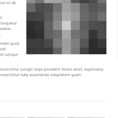
rum et ab
t.
onsequatur
nditiis
.
eniam quod.
uod.
quid cumque
.
consectetur suscipit sequi provident facere amet. Aspernatur,
 consectetur nulla assumenda voluptatem quam.