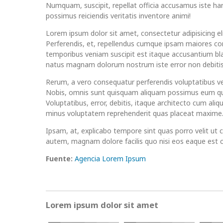
Numquam, suscipit, repellat officia accusamus iste ha
possimus reiciendis veritatis inventore animi!
Lorem ipsum dolor sit amet, consectetur adipisicing eli
Perferendis, et, repellendus cumque ipsam maiores c
temporibus veniam suscipit est itaque accusantium bla
natus magnam dolorum nostrum iste error non debitis
Rerum, a vero consequatur perferendis voluptatibus v
Nobis, omnis sunt quisquam aliquam possimus eum q
Voluptatibus, error, debitis, itaque architecto cum ali
minus voluptatem reprehenderit quas placeat maxime
Ipsam, at, explicabo tempore sint quas porro velit ut 
autem, magnam dolore facilis quo nisi eos eaque est
Fuente:
Agencia Lorem Ipsum
Lorem ipsum dolor sit amet