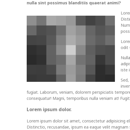
nulla sint possimus blanditiis quaerat animi?
Lore
Dist
Numq
possi
Lorem
odit
Null
adip
iste
Sed,
inve
fugiat. Laborum, veniam, dolorem perspiciatis tempor
consequatur! Magni, temporibus nulla veniam at! Fugit
Lorem ipsum dolor.
Lorem ipsum dolor sit amet, consectetur adipisicing eli
Distinctio, recusandae, ipsum ea eaque velit magnam s