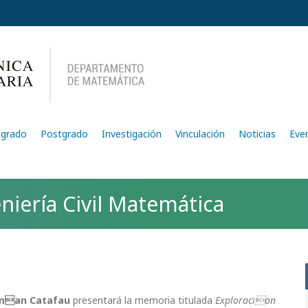
egrado
Postgrado
Investigación
Vinculación
Noticias
Eve
niería Civil Matemática
man Catafau
presentará la memoria titulada
Exploracion