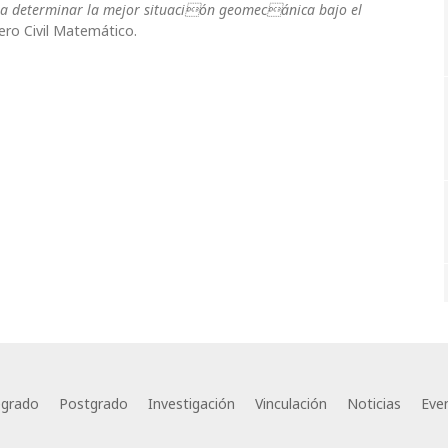
ra determinar la mejor situación geomecánica bajo el
iero Civil Matemático.
egrado
Postgrado
Investigación
Vinculación
Noticias
Eve