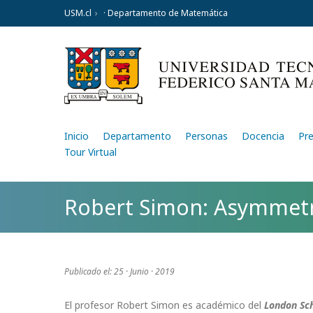
USM.cl
· Departamento de Matemática
Inicio
Departamento
Personas
Docencia
Pr
Tour Virtual
Robert Simon: Asymmetr
Publicado el: 25 · Junio · 2019
El profesor Robert Simon es académico del
London Sch