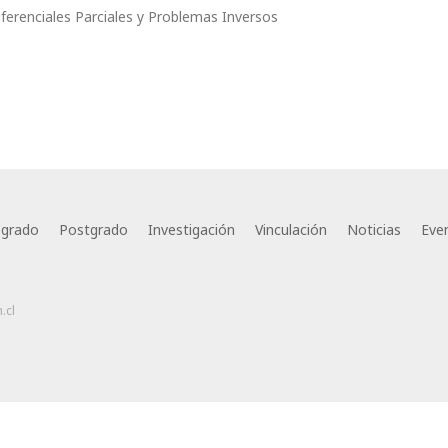
iferenciales Parciales y Problemas Inversos
egrado
Postgrado
Investigación
Vinculación
Noticias
Eve
.cl