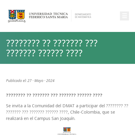
☰
???????? ?? ??????? ???
??????? ?????? ????
Publicado el: 27 · Mayo · 2024
???????? ?? ??????? ??? ??????? ?????? ????
Se invita a la Comunidad del DMAT a participar del ???????? ??
??????? ??? ??????? ?????? ????, Chile-Colombia, que se
realizará en el Campus San Joaquín.