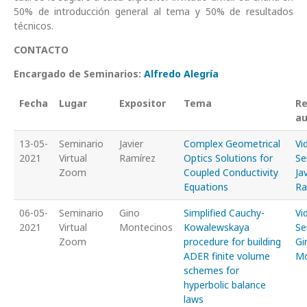
50% de introducción general al tema y 50% de resultados
técnicos.
CONTACTO
Encargado de Seminarios:
Alfredo Alegría
Fecha
Lugar
Expositor
Tema
Re
au
13-05-
Seminario
Javier
Complex Geometrical
Vi
2021
Virtual
Ramírez
Optics Solutions for
Se
Zoom
Coupled Conductivity
Ja
Equations
Ra
06-05-
Seminario
Gino
Simplified Cauchy-
Vi
2021
Virtual
Montecinos
Kowalewskaya
Se
Zoom
procedure for building
Gi
ADER finite volume
Mo
schemes for
hyperbolic balance
laws