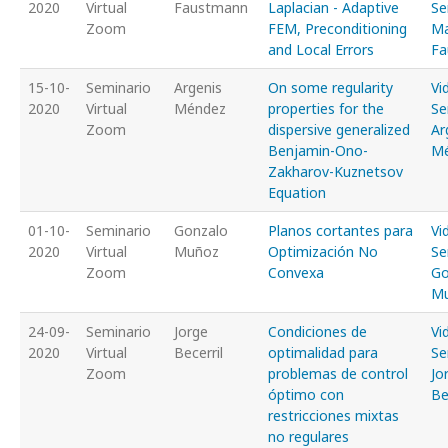
2020
Virtual
Faustmann
Laplacian - Adaptive
Se
Zoom
FEM, Preconditioning
Ma
and Local Errors
Fa
15-10-
Seminario
Argenis
On some regularity
Vi
2020
Virtual
Méndez
properties for the
Se
Zoom
dispersive generalized
Ar
Benjamin-Ono-
M
Zakharov-Kuznetsov
Equation
01-10-
Seminario
Gonzalo
Planos cortantes para
Vi
2020
Virtual
Muñoz
Optimización No
Se
Zoom
Convexa
Go
M
24-09-
Seminario
Jorge
Condiciones de
Vi
2020
Virtual
Becerril
optimalidad para
Se
Zoom
problemas de control
Jo
óptimo con
Be
restricciones mixtas
no regulares