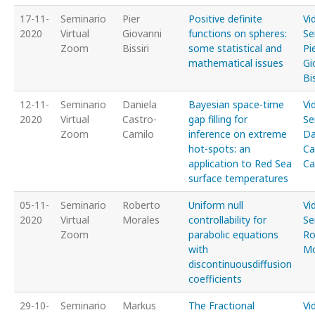
17-11-
Seminario
Pier
Positive definite
Vi
2020
Virtual
Giovanni
functions on spheres:
Se
Zoom
Bissiri
some statistical and
Pi
mathematical issues
Gi
Bis
12-11-
Seminario
Daniela
Bayesian space-time
Vi
2020
Virtual
Castro-
gap filling for
Se
Zoom
Camilo
inference on extreme
Da
hot-spots: an
Ca
application to Red Sea
Ca
surface temperatures
05-11-
Seminario
Roberto
Uniform null
Vi
2020
Virtual
Morales
controllability for
Se
Zoom
parabolic equations
Ro
with
Mo
discontinuousdiffusion
coefficients
29-10-
Seminario
Markus
The Fractional
Vi