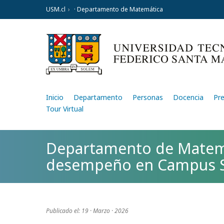
USM.cl
· Departamento de Matemática
Inicio
Departamento
Personas
Docencia
Pr
Tour Virtual
Departamento de Matemá
desempeño en Campus S
Publicado el: 19 · Marzo · 2026