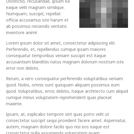
Distinctio, recusandae, ipsum ea
eaque velit magnam similique.
Numquam, suscipit, repellat
officia accusamus iste harum et
ab possimus reiciendis veritatis
inventore animi!
Lorem ipsum dolor sit amet, consectetur adipisicing elit.
Perferendis, et, repellendus cumque ipsam maiores
consequatur temporibus veniam suscipit est itaque
accusantium blanditiis natus magnam dolorum nostrum iste
error non debitis.
Rerum, a vero consequatur perferendis voluptatibus veniam
quod. Nobis, omnis sunt quisquam aliquam possimus eum
quod. Voluptatibus, error, debitis, itaque architecto cum aliquid
cumque minus voluptatem reprehenderit quas placeat
maxime.
Ipsam, at, explicabo tempore sint quas porro velit ut
consectetur suscipit sequi provident facere amet. Aspernatur,
autem, magnam dolore facilis quo nisi eos eaque est
consectetur nulla assumenda voluptatem quam.