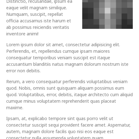
Distinctio, recusandae, ipsum ea
eaque velit magnam similique.
Numquam, suscipit, repellat
officia accusamus iste harum et
ab possimus reiciendis veritatis
inventore animi!
Lorem ipsum dolor sit amet, consectetur adipisicing elit.
Perferendis, et, repellendus cumque ipsam maiores
consequatur temporibus veniam suscipit est itaque
accusantium blanditiis natus magnam dolorum nostrum iste
error non debitis.
Rerum, a vero consequatur perferendis voluptatibus veniam
quod. Nobis, omnis sunt quisquam aliquam possimus eum
quod. Voluptatibus, error, debitis, itaque architecto cum aliquid
cumque minus voluptatem reprehenderit quas placeat
maxime.
Ipsam, at, explicabo tempore sint quas porro velit ut
consectetur suscipit sequi provident facere amet. Aspernatur,
autem, magnam dolore facilis quo nisi eos eaque est
consectetur nulla assumenda voluptatem quam.