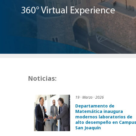
Noticias:
19 · Marzo · 2026
Departamento de
Matemática inaugura
modernos laboratorios de
alto desempeño en Campu
San Joaquín