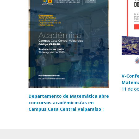
V-Confe
Matemát
11 de oc
Departamento de Matemática abre
concursos académicos/as en
Campus Casa Central Valparaíso :