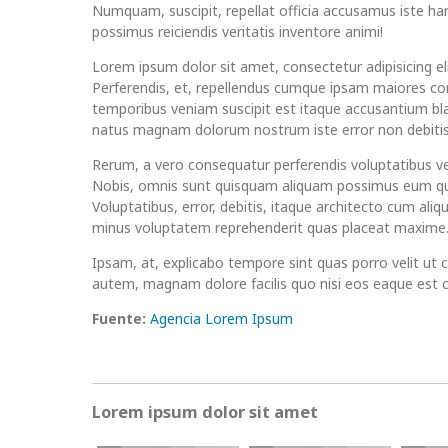
Numquam, suscipit, repellat officia accusamus iste ha
possimus reiciendis veritatis inventore animi!
Lorem ipsum dolor sit amet, consectetur adipisicing eli
Perferendis, et, repellendus cumque ipsam maiores c
temporibus veniam suscipit est itaque accusantium bla
natus magnam dolorum nostrum iste error non debitis
Rerum, a vero consequatur perferendis voluptatibus v
Nobis, omnis sunt quisquam aliquam possimus eum q
Voluptatibus, error, debitis, itaque architecto cum ali
minus voluptatem reprehenderit quas placeat maxime
Ipsam, at, explicabo tempore sint quas porro velit ut 
autem, magnam dolore facilis quo nisi eos eaque est
Fuente:
Agencia Lorem Ipsum
Lorem ipsum dolor sit amet