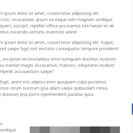
m ipsum dolor sit amet, consectetur adipisicing elit.
inctio, recusandae, ipsum ea eaque velit magnam similique.
uam, suscipit, repellat officia accusamus iste harum et ab
mus reiciendis veritatis inventore animi!
 ipsum dolor sit amet, consectetur adipisicing elit. Fugiat,
 sed saepe fugit sint veritatis consequatur tempore provident!
a, excepturi necessitatibus error numquam ducimus nostrum
isci eveniet magni. Accusamus, maiores, voluptates incidunt
 impedit accusantium saepe?
 fugit, animi eos adipisci enim quisquam culpa possimus
ntore rerum nostrum ipsa ullam saepe quibusdam minus
e dolorum ipsa porro reprehenderit pariatur quos
.
t.
imilique.