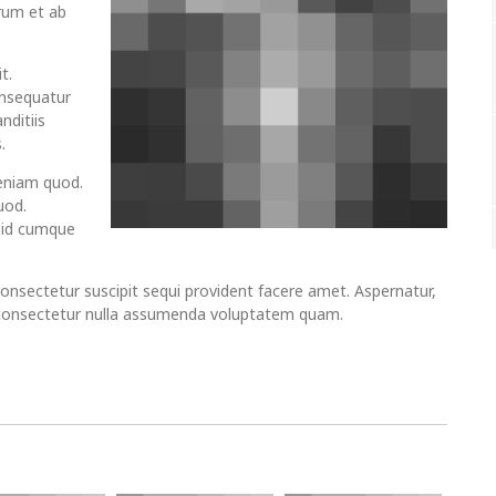
rum et ab
t.
onsequatur
nditiis
.
eniam quod.
uod.
quid cumque
.
consectetur suscipit sequi provident facere amet. Aspernatur,
 consectetur nulla assumenda voluptatem quam.