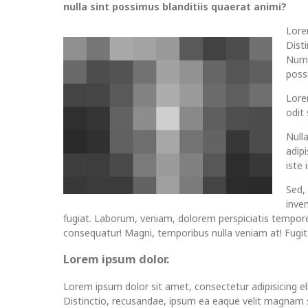
nulla sint possimus blanditiis quaerat animi?
Lore
Dist
Numq
possi
Lorem
odit
Null
adip
iste
Sed,
inve
fugiat. Laborum, veniam, dolorem perspiciatis tempor
consequatur! Magni, temporibus nulla veniam at! Fugit
Lorem ipsum dolor.
Lorem ipsum dolor sit amet, consectetur adipisicing eli
Distinctio, recusandae, ipsum ea eaque velit magnam s