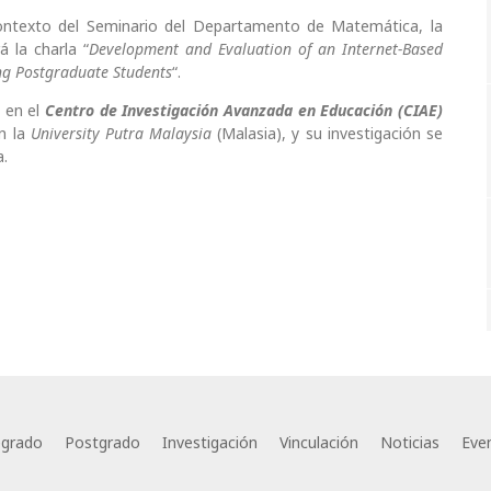
 contexto del Seminario del Departamento de Matemática, la
á la charla “
Development and Evaluation of an Internet-Based
ong Postgraduate Students
“.
 en el
Centro de Investigación Avanzada en Educación (CIAE)
en la
University Putra Malaysia
(Malasia), y su investigación se
a.
egrado
Postgrado
Investigación
Vinculación
Noticias
Eve