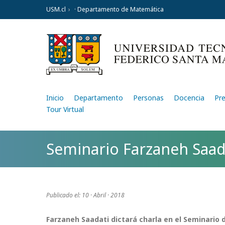
USM.cl
· Departamento de Matemática
Inicio
Departamento
Personas
Docencia
Pr
Tour Virtual
Seminario Farzaneh Saad
Publicado el: 10 · Abril · 2018
Farzaneh Saadati dictará charla en el Seminari