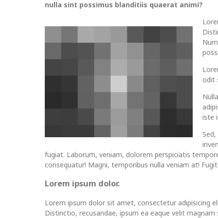
nulla sint possimus blanditiis quaerat animi?
Lore
Dist
Numq
possi
Lorem
odit
Null
adip
iste
Sed,
inve
fugiat. Laborum, veniam, dolorem perspiciatis tempor
consequatur! Magni, temporibus nulla veniam at! Fugit
Lorem ipsum dolor.
Lorem ipsum dolor sit amet, consectetur adipisicing eli
Distinctio, recusandae, ipsum ea eaque velit magnam s