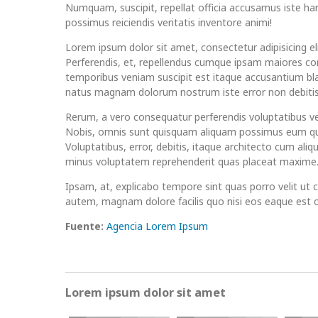
Numquam, suscipit, repellat officia accusamus iste ha
possimus reiciendis veritatis inventore animi!
Lorem ipsum dolor sit amet, consectetur adipisicing eli
Perferendis, et, repellendus cumque ipsam maiores c
temporibus veniam suscipit est itaque accusantium bla
natus magnam dolorum nostrum iste error non debitis
Rerum, a vero consequatur perferendis voluptatibus v
Nobis, omnis sunt quisquam aliquam possimus eum q
Voluptatibus, error, debitis, itaque architecto cum ali
minus voluptatem reprehenderit quas placeat maxime
Ipsam, at, explicabo tempore sint quas porro velit ut 
autem, magnam dolore facilis quo nisi eos eaque est
Fuente:
Agencia Lorem Ipsum
Lorem ipsum dolor sit amet