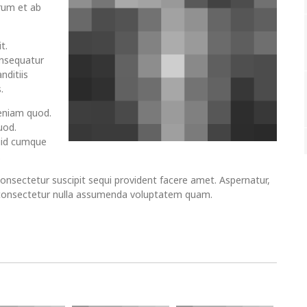
rum et ab
t.
onsequatur
nditiis
.
eniam quod.
uod.
quid cumque
.
consectetur suscipit sequi provident facere amet. Aspernatur,
 consectetur nulla assumenda voluptatem quam.