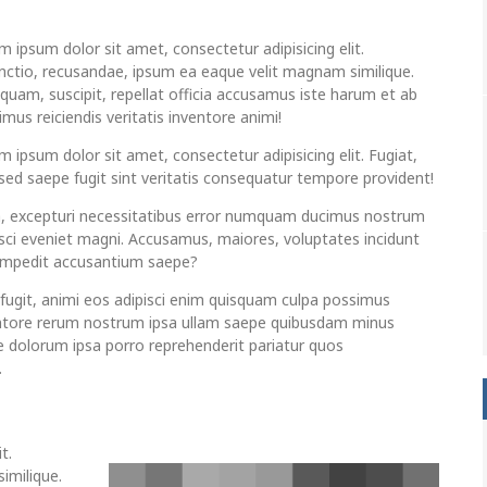
m ipsum dolor sit amet, consectetur adipisicing elit.
inctio, recusandae, ipsum ea eaque velit magnam similique.
uam, suscipit, repellat officia accusamus iste harum et ab
mus reiciendis veritatis inventore animi!
 ipsum dolor sit amet, consectetur adipisicing elit. Fugiat,
 sed saepe fugit sint veritatis consequatur tempore provident!
a, excepturi necessitatibus error numquam ducimus nostrum
isci eveniet magni. Accusamus, maiores, voluptates incidunt
 impedit accusantium saepe?
 fugit, animi eos adipisci enim quisquam culpa possimus
ntore rerum nostrum ipsa ullam saepe quibusdam minus
e dolorum ipsa porro reprehenderit pariatur quos
.
t.
imilique.