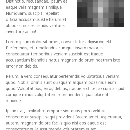
Distinctio, recusandae, ipsum ea
eaque velit magnam similique.
Numquam, suscipit, repellat
officia accusamus iste harum et
ab possimus reiciendis veritatis
inventore animi!
Lorem ipsum dolor sit amet, consectetur adipisicing elit.
Perferendis, et, repellendus cumque ipsam maiores
consequatur temporibus veniam suscipit est itaque
accusantium blanditiis natus magnam dolorum nostrum iste
error non debitis.
Rerum, a vero consequatur perferendis voluptatibus veniam
quod. Nobis, omnis sunt quisquam aliquam possimus eum
quod. Voluptatibus, error, debitis, itaque architecto cum aliquid
cumque minus voluptatem reprehenderit quas placeat
maxime.
Ipsam, at, explicabo tempore sint quas porro velit ut
consectetur suscipit sequi provident facere amet. Aspernatur,
autem, magnam dolore facilis quo nisi eos eaque est
consectetur nulla assumenda voluptatem quam.