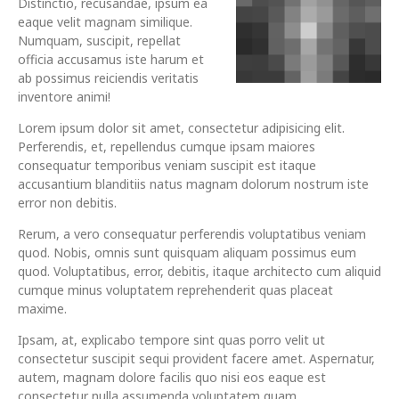
Distinctio, recusandae, ipsum ea
eaque velit magnam similique.
Numquam, suscipit, repellat
officia accusamus iste harum et
ab possimus reiciendis veritatis
inventore animi!
Lorem ipsum dolor sit amet, consectetur adipisicing elit.
Perferendis, et, repellendus cumque ipsam maiores
consequatur temporibus veniam suscipit est itaque
accusantium blanditiis natus magnam dolorum nostrum iste
error non debitis.
Rerum, a vero consequatur perferendis voluptatibus veniam
quod. Nobis, omnis sunt quisquam aliquam possimus eum
quod. Voluptatibus, error, debitis, itaque architecto cum aliquid
cumque minus voluptatem reprehenderit quas placeat
maxime.
Ipsam, at, explicabo tempore sint quas porro velit ut
consectetur suscipit sequi provident facere amet. Aspernatur,
autem, magnam dolore facilis quo nisi eos eaque est
consectetur nulla assumenda voluptatem quam.