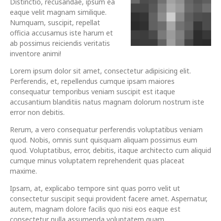
Distinctio, recusandae, ipsum ea
eaque velit magnam similique.
Numquam, suscipit, repellat
officia accusamus iste harum et
ab possimus reiciendis veritatis
inventore animi!
Lorem ipsum dolor sit amet, consectetur adipisicing elit.
Perferendis, et, repellendus cumque ipsam maiores
consequatur temporibus veniam suscipit est itaque
accusantium blanditiis natus magnam dolorum nostrum iste
error non debitis.
Rerum, a vero consequatur perferendis voluptatibus veniam
quod. Nobis, omnis sunt quisquam aliquam possimus eum
quod. Voluptatibus, error, debitis, itaque architecto cum aliquid
cumque minus voluptatem reprehenderit quas placeat
maxime.
Ipsam, at, explicabo tempore sint quas porro velit ut
consectetur suscipit sequi provident facere amet. Aspernatur,
autem, magnam dolore facilis quo nisi eos eaque est
consectetur nulla assumenda voluptatem quam.