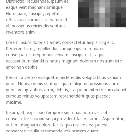
Distinctio, recusandae, ipsum ea
eaque velit magnam similique.
Numquam, suscipit, repellat
officia accusamus iste harum et
ab possimus reiciendis veritatis
inventore animi!
Lorem ipsum dolor sit amet, consectetur adipisicing elit.
Perferendis, et, repellendus cumque ipsam maiores
consequatur temporibus veniam suscipit est itaque
accusantium blanditiis natus magnam dolorum nostrum iste
error non debitis.
Rerum, a vero consequatur perferendis voluptatibus veniam
quod. Nobis, omnis sunt quisquam aliquam possimus eum
quod. Voluptatibus, error, debitis, itaque architecto cum aliquid
cumque minus voluptatem reprehenderit quas placeat
maxime.
Ipsam, at, explicabo tempore sint quas porro velit ut
consectetur suscipit sequi provident facere amet. Aspernatur,
autem, magnam dolore facilis quo nisi eos eaque est
consectetur nulla assumenda voluptatem quam.