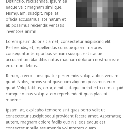
Distinctio, recusandae, ipsum ea
eaque velit magnam similique.
Numquam, suscipit, repellat
officia accusamus iste harum et
ab possimus reiciendis veritatis
inventore animi!
Lorem ipsum dolor sit amet, consectetur adipisicing elit.
Perferendis, et, repellendus cumque ipsam maiores
consequatur temporibus veniam suscipit est itaque
accusantium blanditiis natus magnam dolorum nostrum iste
error non debitis.
Rerum, a vero consequatur perferendis voluptatibus veniam
quod. Nobis, omnis sunt quisquam aliquam possimus eum
quod. Voluptatibus, error, debitis, itaque architecto cum aliquid
cumque minus voluptatem reprehenderit quas placeat
maxime.
Ipsam, at, explicabo tempore sint quas porro velit ut
consectetur suscipit sequi provident facere amet. Aspernatur,
autem, magnam dolore facilis quo nisi eos eaque est
consectetur nulla assumenda voluptatem quam.