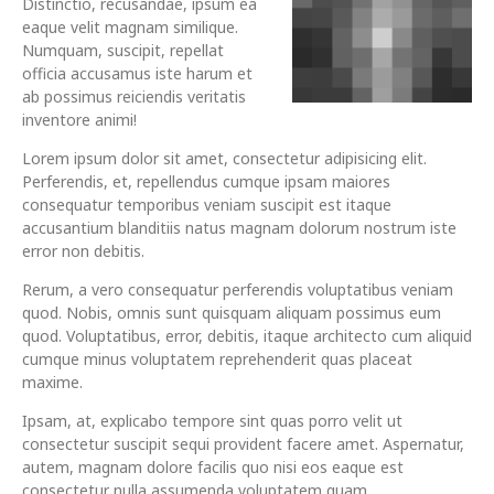
Distinctio, recusandae, ipsum ea
eaque velit magnam similique.
Numquam, suscipit, repellat
officia accusamus iste harum et
ab possimus reiciendis veritatis
inventore animi!
Lorem ipsum dolor sit amet, consectetur adipisicing elit.
Perferendis, et, repellendus cumque ipsam maiores
consequatur temporibus veniam suscipit est itaque
accusantium blanditiis natus magnam dolorum nostrum iste
error non debitis.
Rerum, a vero consequatur perferendis voluptatibus veniam
quod. Nobis, omnis sunt quisquam aliquam possimus eum
quod. Voluptatibus, error, debitis, itaque architecto cum aliquid
cumque minus voluptatem reprehenderit quas placeat
maxime.
Ipsam, at, explicabo tempore sint quas porro velit ut
consectetur suscipit sequi provident facere amet. Aspernatur,
autem, magnam dolore facilis quo nisi eos eaque est
consectetur nulla assumenda voluptatem quam.