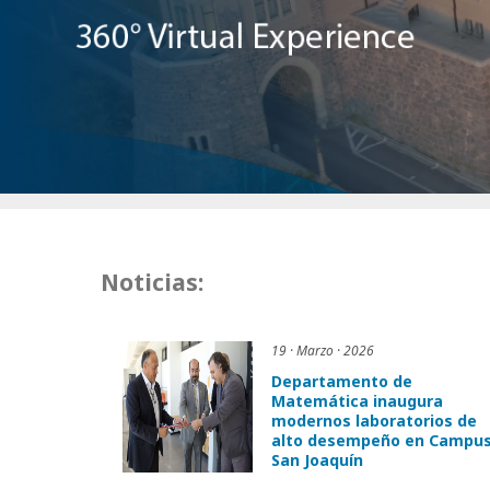
Noticias:
19 · Marzo · 2026
Departamento de
Matemática inaugura
modernos laboratorios de
alto desempeño en Campu
San Joaquín