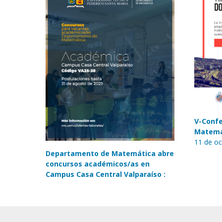
V-Confe
Matemát
11 de oc
Departamento de Matemática abre
concursos académicos/as en
Campus Casa Central Valparaíso :