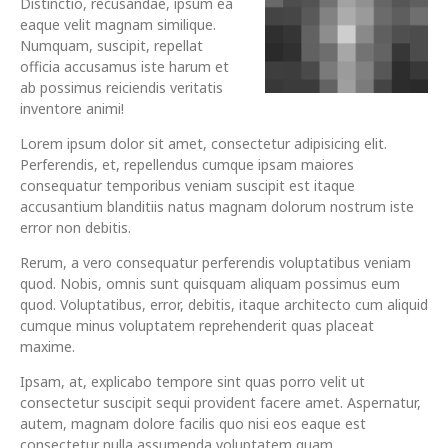
Distinctio, recusandae, ipsum ea
eaque velit magnam similique.
Numquam, suscipit, repellat
officia accusamus iste harum et
ab possimus reiciendis veritatis
inventore animi!
Lorem ipsum dolor sit amet, consectetur adipisicing elit.
Perferendis, et, repellendus cumque ipsam maiores
consequatur temporibus veniam suscipit est itaque
accusantium blanditiis natus magnam dolorum nostrum iste
error non debitis.
Rerum, a vero consequatur perferendis voluptatibus veniam
quod. Nobis, omnis sunt quisquam aliquam possimus eum
quod. Voluptatibus, error, debitis, itaque architecto cum aliquid
cumque minus voluptatem reprehenderit quas placeat
maxime.
Ipsam, at, explicabo tempore sint quas porro velit ut
consectetur suscipit sequi provident facere amet. Aspernatur,
autem, magnam dolore facilis quo nisi eos eaque est
consectetur nulla assumenda voluptatem quam.