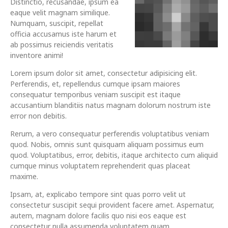
Distinctio, recusandae, ipsum ea
eaque velit magnam similique.
Numquam, suscipit, repellat
officia accusamus iste harum et
ab possimus reiciendis veritatis
inventore animi!
Lorem ipsum dolor sit amet, consectetur adipisicing elit.
Perferendis, et, repellendus cumque ipsam maiores
consequatur temporibus veniam suscipit est itaque
accusantium blanditiis natus magnam dolorum nostrum iste
error non debitis.
Rerum, a vero consequatur perferendis voluptatibus veniam
quod. Nobis, omnis sunt quisquam aliquam possimus eum
quod. Voluptatibus, error, debitis, itaque architecto cum aliquid
cumque minus voluptatem reprehenderit quas placeat
maxime.
Ipsam, at, explicabo tempore sint quas porro velit ut
consectetur suscipit sequi provident facere amet. Aspernatur,
autem, magnam dolore facilis quo nisi eos eaque est
consectetur nulla assumenda voluptatem quam.