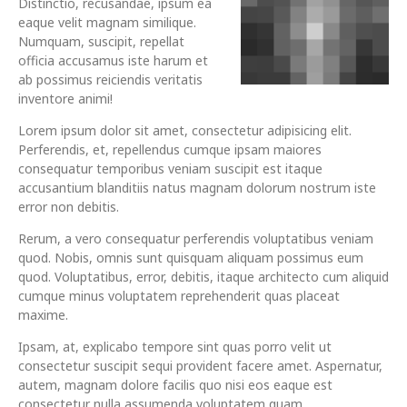
Distinctio, recusandae, ipsum ea
eaque velit magnam similique.
Numquam, suscipit, repellat
officia accusamus iste harum et
ab possimus reiciendis veritatis
inventore animi!
Lorem ipsum dolor sit amet, consectetur adipisicing elit.
Perferendis, et, repellendus cumque ipsam maiores
consequatur temporibus veniam suscipit est itaque
accusantium blanditiis natus magnam dolorum nostrum iste
error non debitis.
Rerum, a vero consequatur perferendis voluptatibus veniam
quod. Nobis, omnis sunt quisquam aliquam possimus eum
quod. Voluptatibus, error, debitis, itaque architecto cum aliquid
cumque minus voluptatem reprehenderit quas placeat
maxime.
Ipsam, at, explicabo tempore sint quas porro velit ut
consectetur suscipit sequi provident facere amet. Aspernatur,
autem, magnam dolore facilis quo nisi eos eaque est
consectetur nulla assumenda voluptatem quam.