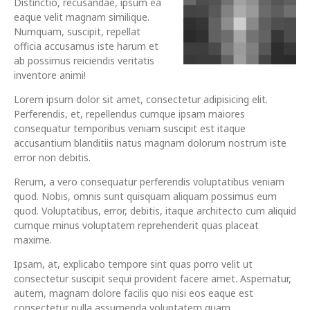
Distinctio, recusandae, ipsum ea
eaque velit magnam similique.
Numquam, suscipit, repellat
officia accusamus iste harum et
ab possimus reiciendis veritatis
inventore animi!
Lorem ipsum dolor sit amet, consectetur adipisicing elit.
Perferendis, et, repellendus cumque ipsam maiores
consequatur temporibus veniam suscipit est itaque
accusantium blanditiis natus magnam dolorum nostrum iste
error non debitis.
Rerum, a vero consequatur perferendis voluptatibus veniam
quod. Nobis, omnis sunt quisquam aliquam possimus eum
quod. Voluptatibus, error, debitis, itaque architecto cum aliquid
cumque minus voluptatem reprehenderit quas placeat
maxime.
Ipsam, at, explicabo tempore sint quas porro velit ut
consectetur suscipit sequi provident facere amet. Aspernatur,
autem, magnam dolore facilis quo nisi eos eaque est
consectetur nulla assumenda voluptatem quam.