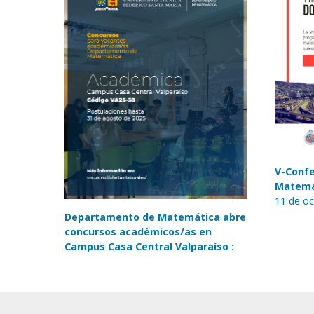
V-Confe
Matemát
11 de oc
Departamento de Matemática abre
concursos académicos/as en
Campus Casa Central Valparaíso :