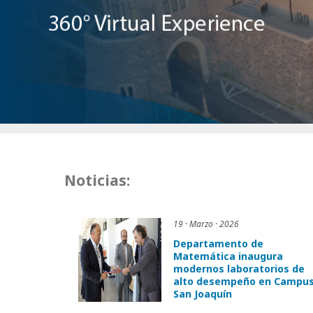
Noticias:
19 · Marzo · 2026
Departamento de
Matemática inaugura
modernos laboratorios de
alto desempeño en Campu
San Joaquín