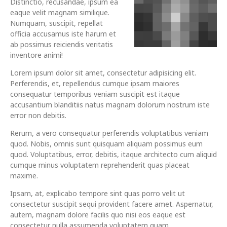
Distinctio, recusandae, ipsum ea
eaque velit magnam similique.
Numquam, suscipit, repellat
officia accusamus iste harum et
ab possimus reiciendis veritatis
inventore animi!
Lorem ipsum dolor sit amet, consectetur adipisicing elit.
Perferendis, et, repellendus cumque ipsam maiores
consequatur temporibus veniam suscipit est itaque
accusantium blanditiis natus magnam dolorum nostrum iste
error non debitis.
Rerum, a vero consequatur perferendis voluptatibus veniam
quod. Nobis, omnis sunt quisquam aliquam possimus eum
quod. Voluptatibus, error, debitis, itaque architecto cum aliquid
cumque minus voluptatem reprehenderit quas placeat
maxime.
Ipsam, at, explicabo tempore sint quas porro velit ut
consectetur suscipit sequi provident facere amet. Aspernatur,
autem, magnam dolore facilis quo nisi eos eaque est
consectetur nulla assumenda voluptatem quam.