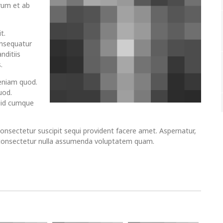
rum et ab
t.
onsequatur
nditiis
.
eniam quod.
uod.
quid cumque
.
consectetur suscipit sequi provident facere amet. Aspernatur,
 consectetur nulla assumenda voluptatem quam.