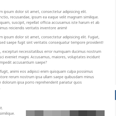
m ipsum dolor sit amet, consectetur adipisicing elit.
inctio, recusandae, ipsum ea eaque velit magnam similique.
uam, suscipit, repellat officia accusamus iste harum et ab
mus reiciendis veritatis inventore animi!
 ipsum dolor sit amet, consectetur adipisicing elit. Fugiat,
 sed saepe fugit sint veritatis consequatur tempore provident!
a, excepturi necessitatibus error numquam ducimus nostrum
isci eveniet magni. Accusamus, maiores, voluptates incidunt
 impedit accusantium saepe?
 fugit, animi eos adipisci enim quisquam culpa possimus
ntore rerum nostrum ipsa ullam saepe quibusdam minus
e dolorum ipsa porro reprehenderit pariatur quos
.
t.
imilique.