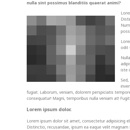
nulla sint possimus blanditiis quaerat animi?
Lore
Dist
Numq
possi
Lorem
odit
Null
adip
iste
Sed,
inve
fugiat. Laborum, veniam, dolorem perspiciatis tempor
consequatur! Magni, temporibus nulla veniam at! Fugit
Lorem ipsum dolor.
Lorem ipsum dolor sit amet, consectetur adipisicing eli
Distinctio, recusandae, ipsum ea eaque velit magnam s