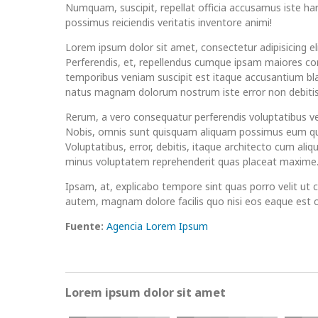
Numquam, suscipit, repellat officia accusamus iste ha
possimus reiciendis veritatis inventore animi!
Lorem ipsum dolor sit amet, consectetur adipisicing eli
Perferendis, et, repellendus cumque ipsam maiores c
temporibus veniam suscipit est itaque accusantium bla
natus magnam dolorum nostrum iste error non debitis
Rerum, a vero consequatur perferendis voluptatibus v
Nobis, omnis sunt quisquam aliquam possimus eum q
Voluptatibus, error, debitis, itaque architecto cum ali
minus voluptatem reprehenderit quas placeat maxime
Ipsam, at, explicabo tempore sint quas porro velit ut 
autem, magnam dolore facilis quo nisi eos eaque est
Fuente:
Agencia Lorem Ipsum
Lorem ipsum dolor sit amet